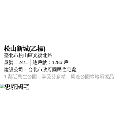
松山新城(乙標)
臺北市松山區光復北路
屋齡：24年
總戶數：1286 戶
建設公司：台北市政府國民住宅處
1.鄰近民生公園，享受芬多精，周邊公園綠地環境品質優良。 2.鄰近捷運台北小巨蛋站。民生東路、南京東路上多線公車可通往各地及接駁，交通便利。 3.周邊有明星國中加持。介壽國中是台北市升學率數一數二的明星國中。