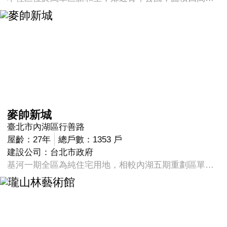
麥帥新城
臺北市內湖區行善路
屋齡：27年
總戶數：1353 戶
建設公司：台北市政府
基河一期全區為純住宅用地，相較內湖五期重劃區單純許多，從社區到市中心只需5~10鐘，不管是到東區、或是到信義計畫區、還是西區、甚至是美麗華商圈都非常便利，而且房價不用2000萬便可買到3房+使用車位，且整體大環境屬全新重劃，有完整住宅區、商業住宅區、廠辦區、商業娛樂區，未來政府將規劃2條捷運線經過(民生汐止線、東測南北線)，所以基河一期未來是可預見的。