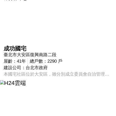
成功國宅
臺北市大安區復興南路二段
屋齡：41年
總戶數：2290 戶
建設公司：台北市政府
本國宅社區位於大安區，雖分別成立委員會自治管理，但仍由各區(中央區、南區、北區及西區)共同組成成功國宅社區一整體大環境，整個國宅社區所佔基地範圍廣闊，住戶眾多，是本市馳名之模範國宅。社區住戶為固守社會各階層之精英，人才輩出，人力資源豐沛；社區內有活動中心(中央區)開放住戶使用，成立有土風舞社、平劇社、花藝社、英語會話及書畫等社團，是活力旺盛的社區；每季定期舉辦郊遊，每年發放獎學金、敬老金、福利金及婚喜慶、急難救助．．．．等，以凝聚住戶感情，是富人情味的社區。生活機能完善，鄰近學區及各級學校有：建安國小、師院附小、立人小學、大安、仁愛等國中、和平高中、師大附中、國立師院、師大、臺大等等。較近之大型醫院有市立仁愛醫院，就醫便利。此外社區旁亦有成功臨時(傳統)市場，便利家庭主婦採購。值得一提的是社區內(中央區)有幼稚園、郵局、警察局(霹靂特勤小組)、超市、商店、圖書館（北區）、公教福利中心(北區)等設置；生活安全多一重保障、托兒、購物不必遠求，生活機能豐富多樣，為其他國宅社區無法比擬。區位環境優良，成功中央區中庭廣闊與西區連成一大型廣場，社區內之住戶每天步出家門，就置身在一個數千坪的社區庭園裏，晨曦中開始打太極拳、外丹功、香功、劍舞、羽毛球等等健身運動，白天可見成群幼童在兒童遊樂場或水池盡情嬉戲。社區內採對外人車隔離封閉式廣場，不必擔心車輛干擾，四周庭園請專家設計綠美化，市府又在社鋪置扇形磁磚，美侖美奐。社區內有幼稚園、郵局、警察局、超市、商店、圖書館、公教福利中心等，於臺北居，可說絕無僅有的。本社區較近之各級行政機關學校之設置有：大安地政事務所(http://www.tala.taipei.gov.tw/) 與本社區僅有一巷之隔（隔和平東路三段1巷），住戶洽領地政謄本資料十分便利；高等行政法院 (與地政所位同巷1號參考網址:http://www.judicial.gov.tw/JTPB/default.asp交通國營新建工程局大樓一二樓)；國立台北師範學院等等。成功北區僅有一棟，位成功西區北側，近四維路，自治管理方便。成功南區位中央區郵局設置處對面，樓層較低外觀形式較獨立，與中央區及西區有明顯不同，社區環境綠美化頗有成就。