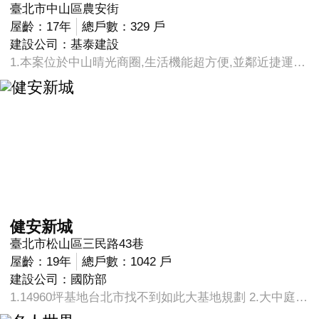
臺北市中山區農安街
屋齡：17年
總戶數：329 戶
建設公司：基泰建設
1.本案位於中山晴光商圈,生活機能超方便,並鄰近捷運民權西路站及中山國小捷運站,位置絕佳。 2.知名建商基泰建設，公設齊全，管理分層管制嚴謹。 3.周邊綠地充足，且鄰近花博公園園區等大型休閒綠地。
健安新城
臺北市松山區三民路43巷
屋齡：19年
總戶數：1042 戶
建設公司：國防部
1.14960坪基地台北市找不到如此大基地規劃 2.大中庭外觀氣派中庭內種滿大樹與草皮還有兒童游戲區小朋友玩樂免過馬路 3.入住皆為高階將軍階級 4.市中心唯一軍宅有高級保全管理在一樓管理室(很多都只有在地下車道),另有磁卡進出管理 5.每戶棟距約在50~100公尺媲美信義計畫區住宅規格通方採光一級棒 6.距離捷運三民站步行約10分鐘可達未來上漲空間大