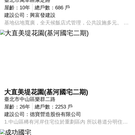
臺北市萬華區康定路
屋齡：10年
總戶數：686 戶
建設公司：興富發建設
基地佔地寬廣，全天候飯店式管理，公共設施多元。 基地面積千坪，為萬華區目前僅有的大型推案，產品在此區具稀有性。 視野好，頂樓可觀賞360度景觀，東邊欣賞總統府與台北101、西邊遠眺淡水河、南邊有植物園、剝皮寮等古蹟、北邊有雙子星大樓。
大直美堤花園(基河國宅二期)
臺北市中山區樂群二路
屋齡：26年
總戶數：2253 戶
建設公司：德寶營造股份有限公司
1.中山區稀有河岸住宅位於重劃區內 所以巷道分明住戶素質齊一 2.中庭園藝造景美觀，步行5分鐘河濱公園近,鄰美麗華商圈購 物方便，濱江國中、國小學區就學方便,優質生活環境。