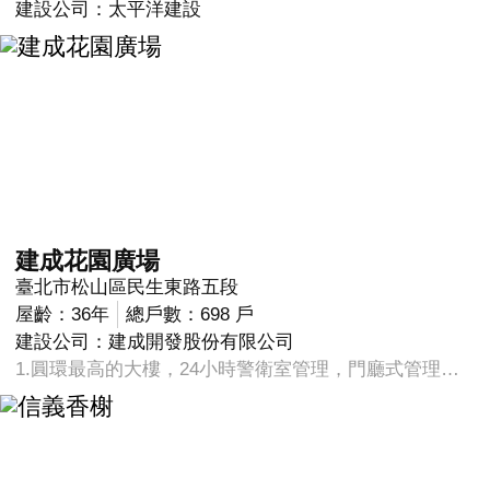
建設公司：太平洋建設
建成花園廣場
臺北市松山區民生東路五段
屋齡：36年
總戶數：698 戶
建設公司：建成開發股份有限公司
1.圓環最高的大樓，24小時警衛室管理，門廳式管理，樓梯間乾淨明亮，頂樓空中花園視野好。 2.本棟位於圓環旁邊生活機能佳，食、衣、住、行、育、樂等方面都很方便。3.民生社區有郵局、銀行（有十幾家）、圖書館、書店、學校、超市、大賣場、傳統市場、公園、游泳池、網球場、棒球場、停車場...... 4.尤其在1992年底，位於民生東路和三民路圓環間的民生社區中心大樓啟用，更為社區居民帶來更健康的生活。社區活動中心常有藝文展覽與表演，為社區帶來溫馨的凝聚力與活力。只要在民生社區住過的人，多半會捨不得搬家。 5.因為民生社區樣樣齊全、樣樣方便，幸福哇！再加上南京東路即將興建捷運，將為民生社區的生活機能更往上加分。