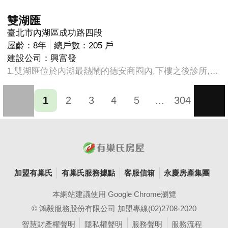
雙湖匯
臺北市內湖區成功路四段
屋齡：8年
總戶數：205 戶
建設公司：興富發
1.雙湖匯位於內湖最熱鬧的德安商圈內,下樓之後診所,醫院,餐飲,小吃,服飾,應有盡有,湖光傳統市場就在附近。 2.生活採買極度便利,距離捷運內湖站步行約2分鐘,未來增值潛力大,國家級碧湖公園也在鄰近,提供假日休閒活動好去處。
1
2
3
4
5
...
304
加盟有巢氏
有巢氏服務據點
客服信箱
永慶房產集團
本網站建議使用 Google Chrome瀏覽
© 鴻毅服務股份有限公司 加盟專線(02)2708-2020
智慧財產權聲明
隱私權聲明
服務聲明
服務流程