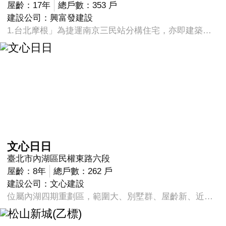
屋齡：17年
總戶數：353 戶
建設公司：興富發建設
1.台北摩根」為捷運南京三民站分構住宅，亦即建築物在捷運出口基地上，但與捷運設施結構分開獨立。 2.位在台北市南京東路五段、東興路口，周邊辦公大樓密集，市場、賣場和店家、餐廳林立，主幹道上有多線公車。有交通、生活機能成熟等優勢。
文心日日
臺北市內湖區民權東路六段
屋齡：8年
總戶數：262 戶
建設公司：文心建設
位屬內湖四期重劃區，範圍大、別墅群、屋齡新、近市區、平整地是本區的五大特色。近AIT美國在台協會新館，北邊緊鄰三軍總醫院、國防醫學院，南邊則是中山高速路，向東到民權隧道，向西到成功路二段一帶，由於屬於低密度用地，優質寬敞的環境吸引許多重視生活品質的客群入住。 鄰近帶狀公園，四期美式商圈，棋盤式巷道，電線桿地下化，四期千坪建案。近三高三快機能便利，機能完善，社區氛圍宛如國外生活。打開窗戶就是心曠神怡的遠山綠景，在家就像在度假。