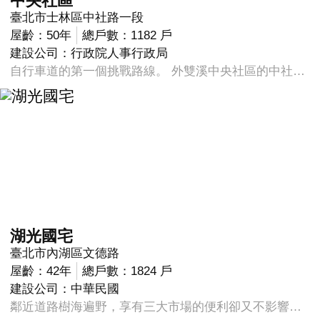
中央社區
臺北市士林區中社路一段
屋齡：50年
總戶數：1182 戶
建設公司：行政院人事行政局
自行車道的第一個挑戰路線。 外雙溪中央社區的中社路，地處台北市郊環境相當清幽，再加上離市區不遠，同時中社路的路面也十分寬敞平坦，所以很早之前就是自行車同好練車練體力的精美路線。中社路雖然是人車共道，但因道路寬敞車流量也不多，跑友可在道路最外側特別畫出的自行車專用道上盡情奔跑，不必太擔心交通安全或汽車廢氣的問題。
湖光國宅
臺北市內湖區文德路
屋齡：42年
總戶數：1824 戶
建設公司：中華民國
鄰近道路樹海遍野，享有三大市場的便利卻又不影響大樓環境，建物退縮讓每一棟大樓都有相當好的視野無壓迫感，同時擁有電梯與抽籤車位的便捷住宅，讓您享受生活的每一天。