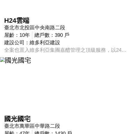
H24雲端
臺北市北投區中央南路二段
屋齡：10年
總戶數：390 戶
建設公司：維多利亞建設
全案也置入維多利亞集團嘉醴管理之頂級服務，以24全時服務為概念，提供台北都會菁英更全方位、物超所值的需求滿足。 個案建物規劃19樓建築，並有800坪的峇里島風情景觀花園，步行至奇岩捷運站僅需約1~3分鐘，坪數規劃15、30 坪，標準層23戶，土地使用分區為第三種工業區。
國光國宅
臺北市萬華區中華路二段
屋齡：47年
總戶數：1430 戶