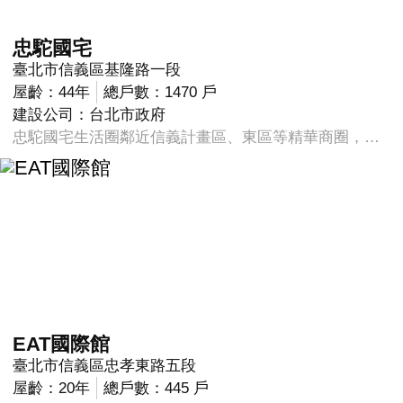
忠駝國宅
臺北市信義區基隆路一段
屋齡：44年
總戶數：1470 戶
建設公司：台北市政府
忠駝國宅生活圈鄰近信義計畫區、東區等精華商圈，生活機能成熟。光復南路421巷有光復市場可供採買，光復南路417巷內有不少餐廳，光復南路上則有多家連鎖速食店。仁愛路、信義路、基隆路、光復南路均為台北市主幹道，沿線均有多線公車行經，信義路上捷運信義線，仁愛路北側即為國父紀念館，佔地3.5萬坪，有大片空地與綠地可供休憩。 信義區三房有車位不到3000萬為最大特色 另外食衣住行育樂: 1.食因為鄰近世貿中心外國客戶許多因此這附近有許多異國料理 2.忠駝國宅離統領明耀商圈皆近各式服裝都有 3.每戶都格局方正採光佳另有車位可停 4.附近公車站牌林立又有信義捷運線 5.世貿中心就在附近每週都有不同的展覽可提高自己的世界觀
EAT國際館
臺北市信義區忠孝東路五段
屋齡：20年
總戶數：445 戶