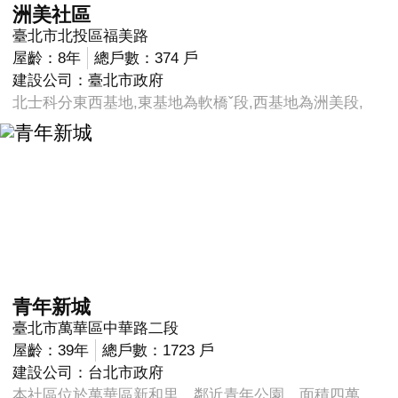
洲美社區
臺北市北投區福美路
屋齡：8年
總戶數：374 戶
建設公司：臺北市政府
北士科分東西基地,東基地為軟橋ˇ段,西基地為洲美段,
青年新城
臺北市萬華區中華路二段
屋齡：39年
總戶數：1723 戶
建設公司：台北市政府
本社區位於萬華區新和里，鄰近青年公園，面積四萬餘平方公尺，原南機場八號地，為三十五棟12層開放型之國宅社區，是台北市大型社區之一，第一棟~第十九棟由軍方舊眷村合併遷入，第二十棟~第三十五棟為一般承購戶，社區四周巷道出入口設置自動遙控柵欄，並建置公共衛星天線及監空系統，二十四小時有保全人員巡守