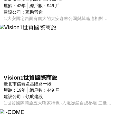
屋齡：42年
總戶數：946 戶
建設公司：互助營造
1.大安國宅西面有廣大的大安森林公園與其遙遙相對，為居民戶外休閒活動的良好空間；西南角有台北市立圖書館總館，提供居民舒適的文教活動空間。 2.國宅規劃大街輪廓構想，集中留設空地，並自然形成鄰里廣場，公園綠地和兒童遊戲場所，已構成完整的遊戲設施。 3.AIT現址未來中學預定地、信義聯勤建設預定地等利多。
Vision1世貿國際商旅
臺北市信義區基隆路一段
屋齡：19年
總戶數：449 戶
建設公司：領航建設
1.世貿國際商旅五大獨家特色~入境從嚴自成祕境 三進式挑高門廳 獨立分區迎賓梯廳 挑空天井光舞中庭 V1-CLUB四大生活主題館! 2.四大主題館~當代會館 綠光花園館 能量再生館 熱帶海洋館 3.科技管家隨伺在側高度智慧完美生活~彩色影音隨身控 全球監控網路 空氣品質中央監控 一卡通行入境入嚴 CCTV監視無所遁形 人車進出防護網