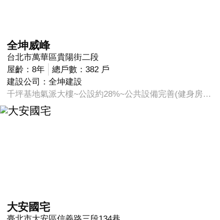
全坤威峰
台北市萬華區貴陽街二段
屋齡：8年
總戶數：382 戶
建設公司：全坤建設
千坪基地氣派大樓~公設約28%~公共設備完善(健身房、交誼廳、兒童遊戲室、多功能空間、視聽影音室等..)
大安國宅
臺北市大安區信義路三段134巷