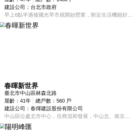
建設公司：台北市政府
早上6點半過後國光早市就開始營業，附近生活機能好，交通公車都很多台，一樓也很多店家方便採買，且鄰近青年公園附近空氣品質都很不錯，不論男女老少散步運動皆宜
春暉新世界
臺北市中山區林森北路
屋齡：41年
總戶數：560 戶
建設公司：春煇建設股份有限公司
中山區位處北市中心，住商混和發展，中山北、南京東沿線辦公林立，大馬路邊多有商辦人士。中山北晶華商圈許多國際級精品旗艦店在此成立，吸引國際人潮來消費，週遭沿線晶華酒店、老爺大酒店、國賓飯店、華泰王子飯店等都是享譽國際的知名旅館業，陸續尚有其他國際級飯店興建於本商圈。 生活百貨公司、飯店、國際精品、娛樂...，不僅生活機能完善，交通也十分便捷。