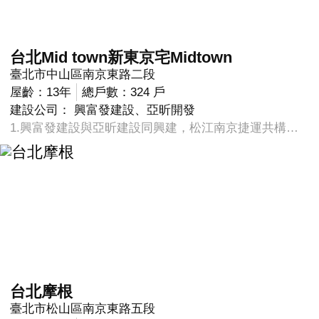
台北Mid town新東京宅Midtown
臺北市中山區南京東路二段
屋齡：13年
總戶數：324 戶
建設公司： 興富發建設、亞昕開發
1.興富發建設與亞昕建設同興建，松江南京捷運共構宅。 2.梯廳規劃3部電梯及1部大型貨梯，整梀規劃地上18樓，地下6樓。 3.南京東路二段與松江路雙金融商圈東西向有新光三越百貨公司南北向有光華商場、四平商圈、行天宮。
台北摩根
臺北市松山區南京東路五段