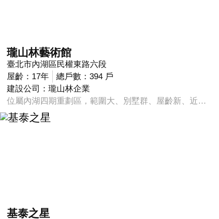
瓏山林藝術館
臺北市內湖區民權東路六段
屋齡：17年
總戶數：394 戶
建設公司：瓏山林企業
位屬內湖四期重劃區，範圍大、別墅群、屋齡新、近市區、平整地是本區的五大特色。近AIT美國在台協會新館，北邊緊鄰三軍總醫院、國防醫學院，南邊則是中山高速路，向東到民權隧道，向西到成功路二段一帶，由於屬於低密度用地，優質寬敞的環境吸引許多重視生活品質的客群入住。 鄰近帶狀公園，四期美式商圈，棋盤式巷道，電線桿地下化，四期千坪建案。近三高三快機能便利，機能完善，社區氛圍宛如國外生活。
基泰之星