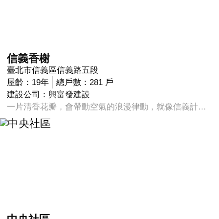
信義香榭
臺北市信義區信義路五段
屋齡：19年
總戶數：281 戶
建設公司：興富發建設
一片清香花瓣，會帶動空氣的浪漫律動，就像信義計畫區一旦開出了一朵有機建築物，整個場域都會變的與眾不同。台北信義計畫區有了第一棟荷花頂冠的美貌建築「信義香榭』，人們都說，信義計畫區久違了的浪漫開花了！*物業飯店式專業服務、7天不斷電不停水維生系統、全棟鋼骨SS耐震系統。