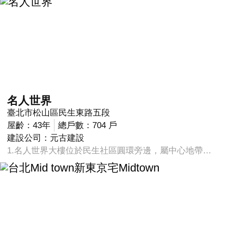
名人世界
臺北市松山區民生東路五段
屋齡：43年
總戶數：704 戶
建設公司：元古建設
1.名人世界大樓位於民生社區圓環旁邊，屬中心地帶，旁邊有民生活動中心，時常舉辦活動， 附近商家公園林立，生活機能為台北市少數擁有如此的社區，大樓24小時 管理，門禁森嚴，安全有保障。 2.民生社區含括精忠、東昌、介壽、東榮、三民、富泰、富錦、新東、新 益、莊敬等十個里。轄區東至基隆河，西至敦化北路，南至延壽街，北至 濱江街，總面積二九八四六平方公里、二O八O八戶、八二O二五人口數。 3.於民國五十六年申請美援基金貸款，採集體重劃、聯合開發方式形成第一 個全國性美式示範社區。區內共有十一座大小不等公園及乙座中心圓環， 幾乎里里有公園，處處有綠地，最小巷道均超過六米。 4.整體街道規劃採「田」字型為藍本，條條馬路均有喬木人行道及中隔島 樹，呈現綠意盎然景觀，都市鄉村化之理想在民生社區真正落實。全國首 創汙水處理廠於民國五十九年正式啟用，住戶沒有化糞池之惡臭，只有花 草之原野香味，地下電纜工程亦早期於民生社區架設，其他如郵局、銀 行、游泳池、網球場、棒球場、停車場…樣樣齊全。民國八十一年底全亞 洲區最大設備最齊全之『民生社區中心』大樓亦正式落成啟用。 5.民生社區除了硬體設施應有盡有外，住戶之水平人文條件亦相當優越，雖 是歷經三十餘年之老社區卻，仍然是全國居家環境最理想之示範社區之 一。 民生社區居民自發性高，對本協會之期許性也相對提高，各項活動深植民心，成為居民精神之寄託，協會同仁倍感鼓舞與欣慰，爾後當更積極廣納民意，策劃未來之社區環境更新、文化傳襲與文化提昇工作，將民生社區塑造成「台灣小瑞士」，此乃社區人之共同遠景！ 話說民生社區，自然就要追朔到民國53年時，前台北市長高玉樹任內，當時社區原為110多公頃市郊田野，高先生高瞻遠囑，建議中央以美援貸款專案獲准，將本社區以民生社區為名規劃成可供45000人居住，并為現代化高級住宅區，區內公共建設配合地下化，地面上公園綠地約25處...等皆俱備繼任歷屆市長循此規劃逐步完成建設，本社區可謂獨天得厚，成為台北市最現代化，最美麗之社區，實來自有因，現居民已達7萬餘人，安靜舒適其樂融融。