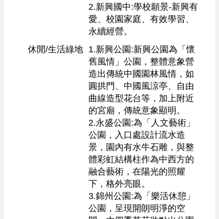
2.新興國中:學校願景-新興有
愛、校園家庭、有效學習、
永續經營。
休閒/生活綠地
1.新興公園:新興公園為「懷
舊風情」公園，整體意象營
造出傳統中國園林風情，如
圓拱門、中國風涼亭、自由
曲線造型花台等，加上附近
的宮廟，傳統意象顯明。

2.永盛公園:為「人文藝術」
公園，入口處設計流水造
景，園內有水牛石雕，與整
體彩虹結構柱作為中西方的
融合藝術，在陽光的照耀
下，格外亮眼。

3.錦州公園:為「樂活休憩」
公園，呈現開朗明淨的空