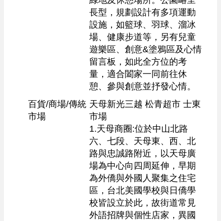
綠地及休憩場所。公園略呈
長型，規劃設計有多項運動
設施，如籃球、羽球、溜冰
場、健康步道等，另有兒童
遊樂區、創意&塗鴉區及心情
留言板，如此全方位的考
量，適合闔家一同前往休
憩、參與創意並抒發心情。
百貨/商場/傳統
天母新光三越 松青超市 士東
市場
市場

1.天母商圈:位於中山北路
六、七段、天母東、西、北
路與忠誠路附近，以天母廣
場為中心向四周延伸，早期
為外僑與外國人聚集之住宅
區，台北美國學校與日僑學
校皆設立於此，故街道常見
外語招牌與個性店家，異國