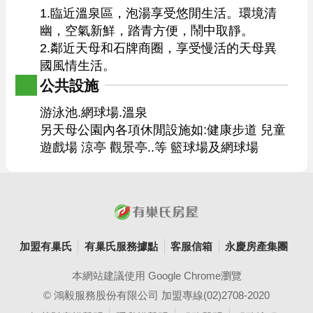
1.臨近溫泉區，泡湯享受悠閒生活。環境清
幽，空氣新鮮，踏青方便，鬧中取靜。

2.鄰近天母和石牌商圈，享受慢活的天母異
國風情生活。
公共設施
游泳池.網球場.溫泉

另天母公園內各項休閒設施如:健康步道 兒童
遊戲場 涼亭 觀景亭..等 籃球場及網球場
加盟有巢氏
有巢氏服務據點
客服信箱
永慶房產集團
本網站建議使用 Google Chrome瀏覽
© 鴻毅服務股份有限公司 加盟專線(02)2708-2020