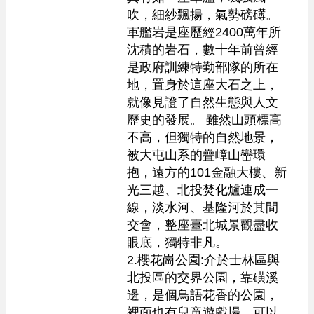
吹，細紗飄揚，氣勢磅礡。
軍艦岩是座歷經2400萬年所
沈積的岩石，數十年前曾經
是政府訓練特勤部隊的所在
地，置身於這座大石之上，
就像見證了自然生態與人文
歷史的發展。 雖然山頭標高
不高，但獨特的自然地景，
被大屯山系的疊嶂山巒環
抱，遠方的101金融大樓、新
光三越、北投焚化爐連成一
線，淡水河、基隆河於其間
交會，整座臺北城景觀盡收
眼底，獨特非凡。

2.櫻花崗公園:介於士林區與
北投區的交界公園，靠磺溪
邊，是個鳥語花香的公園，
裡面也有兒童遊戲場，可以