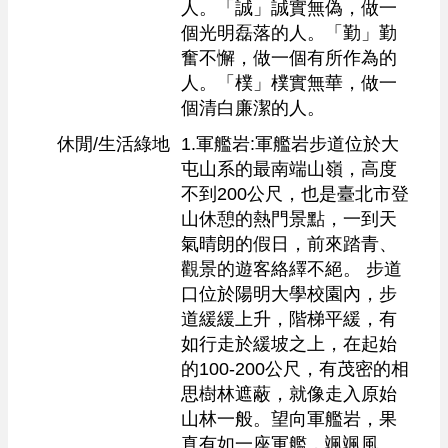
人。「誠」誠實無偽，做一
個光明磊落的人。「勤」勤
奮不懈，做一個有所作為的
人。「樸」樸實無華，做一
個清白廉潔的人。
休閒/生活綠地
1.軍艦岩:軍艦岩步道位於大
屯山系的最南端山嶺，高度
不到200公尺，也是臺北市登
山休憩的熱門景點，一到天
氣晴朗的假日，前來踏青、
觀景的遊客絡繹不絕。 步道
口位於陽明大學校園內，步
道緩緩上升，階梯平緩，有
如行走於緩坡之上，在起始
的100-200公尺，有茂密的相
思樹林遮蔽，就像走入原始
山林一般。望向軍艦岩，果
真有如一座軍艦，颯颯風