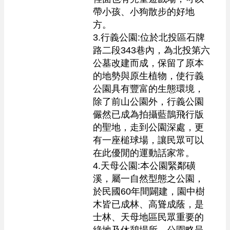
帶小孩、小狗散步的好地
方。

3.行義公園:位於北投區石牌
路二段343巷內，為北投第六
公墓改建而成，保留了原本
的地勢與原生植物，使行義
公園具有豐富的生態環境，
除了前山公園外，行義公園
儼然已成為拍攝藍鵲飛行版
的聖地，走到公園深處，更
有一座槌球場，讓民眾可以
在此優閒的運動話家常。

4.天母公園:本公園緊鄰磺
溪，屬一自然型態之公園，
於民國60年間闢建，園中樹
木皆已成林、高聳成蔭，是
士林、天母地區民眾重要的