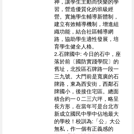
神，讓學生主動而快樂的學
習，營造優質化的班級經
營。實施學生輔導新體制，
建立有效輔導機制，增進組
織功能，結合社區輔導網
路，協助學生適性發展，培
育學生健全人格。

2.石牌國中: 今日的石中，座
落於前〔國防實踐學院〕的
舊址，北投區石牌路一段一
三九號。大門前是寬廣的石
牌路，東為西安街，西鄰石
牌國小，後接住宅區。總面
積合約一０二三六坪，略呈
長方形，在當年可是台北市
新成立國民中學中佔地最大
的學校！校訓為:「公」大公
無私，作一個有正義感的