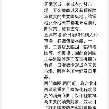
周圍形成一個成衣批發市
場、五金攤商以及新舊腳踏
車買賣的主要匯集地，讓當
地及外地民眾都能來這個商
圈採買，應有盡有。

直興市場:於日治時代稱入船
市場，範圍包括本館、一
賣、二賣店及臨固、臨時攤
區等。光復後，因配合周圍
主要道路興闢而安置攤商於
巷道，日漸擴增形成今直興
巿場。販售各項生鮮及日用
品。

西門商圈:西門町，為台北市
西區最重要且國際化程度最
高的消費商圈，以年輕族群
為主要的消費對象，並吸引
了許多國際觀光客以自助旅