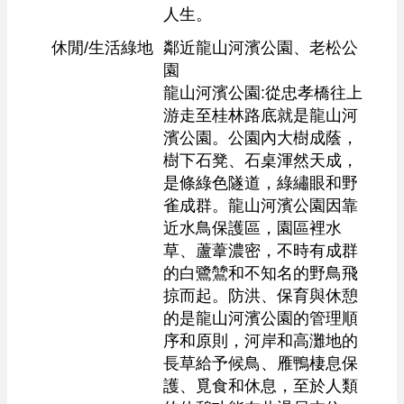
人生。
休閒/生活綠地
鄰近龍山河濱公園、老松公
園

龍山河濱公園:從忠孝橋往上
游走至桂林路底就是龍山河
濱公園。公園內大樹成蔭，
樹下石凳、石桌渾然天成，
是條綠色隧道，綠繡眼和野
雀成群。龍山河濱公園因靠
近水鳥保護區，園區裡水
草、蘆葦濃密，不時有成群
的白鷺鷥和不知名的野鳥飛
掠而起。防洪、保育與休憩
的是龍山河濱公園的管理順
序和原則，河岸和高灘地的
長草給予候鳥、雁鴨棲息保
護、覓食和休息，至於人類