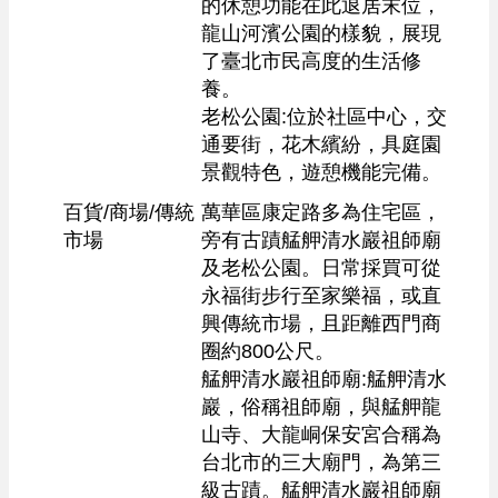
的休憩功能在此退居末位，
龍山河濱公園的樣貌，展現
了臺北市民高度的生活修
養。

老松公園:位於社區中心，交
通要街，花木繽紛，具庭園
景觀特色，遊憩機能完備。
百貨/商場/傳統
萬華區康定路多為住宅區，
市場
旁有古蹟艋舺清水巖祖師廟
及老松公園。日常採買可從
永福街步行至家樂福，或直
興傳統市場，且距離西門商
圈約800公尺。

艋舺清水巖祖師廟:艋舺清水
巖，俗稱祖師廟，與艋舺龍
山寺、大龍峒保安宮合稱為
台北市的三大廟門，為第三
級古蹟。艋舺清水巖祖師廟