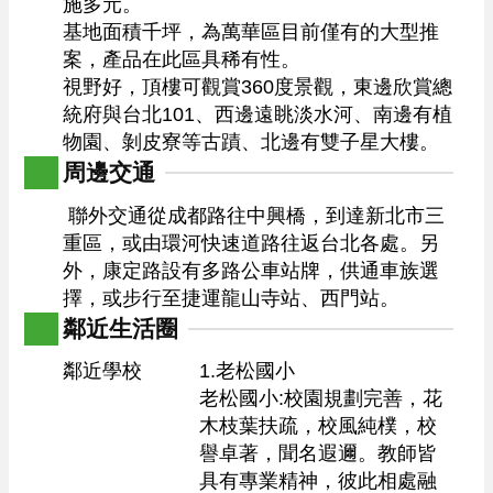
施多元。

基地面積千坪，為萬華區目前僅有的大型推
案，產品在此區具稀有性。

視野好，頂樓可觀賞360度景觀，東邊欣賞總
統府與台北101、西邊遠眺淡水河、南邊有植
物園、剝皮寮等古蹟、北邊有雙子星大樓。 
周邊交通
 聯外交通從成都路往中興橋，到達新北市三
重區，或由環河快速道路往返台北各處。另
外，康定路設有多路公車站牌，供通車族選
擇，或步行至捷運龍山寺站、西門站。  
鄰近生活圈
鄰近學校
1.老松國小

老松國小:校園規劃完善，花
木枝葉扶疏，校風純樸，校
譽卓著，聞名遐邇。教師皆
具有專業精神，彼此相處融