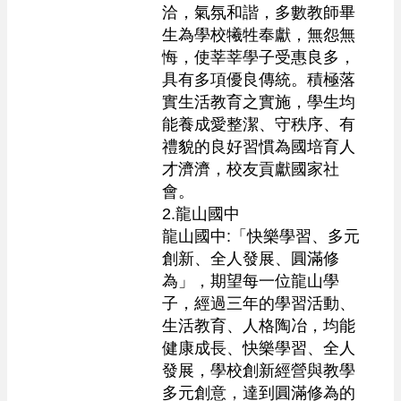
洽，氣氛和諧，多數教師畢
生為學校犧牲奉獻，無怨無
悔，使莘莘學子受惠良多，
具有多項優良傳統。積極落
實生活教育之實施，學生均
能養成愛整潔、守秩序、有
禮貌的良好習慣為國培育人
才濟濟，校友貢獻國家社
會。

2.龍山國中

龍山國中:「快樂學習、多元
創新、全人發展、圓滿修
為」，期望每一位龍山學
子，經過三年的學習活動、
生活教育、人格陶冶，均能
健康成長、快樂學習、全人
發展，學校創新經營與教學
多元創意，達到圓滿修為的