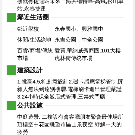
樓就有捷運站未來三鐵共構特區-高鐵,松山車
站,永春捷運 
鄰近生活圈
鄰近學校
永春國小、興雅國中
休閒/生活綠地
永吉公園，中全公園
百貨/商場/傳統
愛買,華納威秀商圈,101大樓
市場
虎林街傳統市場
建築設計
1.挑高4.5米,創意設計2.磁卡感應電梯管制.閒
雜人無法到達別樓層.電梯刷卡進出管理嚴謹
3.24小時保全飯店式管理.三禁式門廳
公共設施
中庭造景. 二樓設有會客廳朋友聚會最佳場所

頂樓空中花園眺望市區山景夜空.紓解ㄧ天的
疲勞