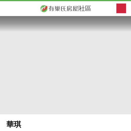
社區
華琪